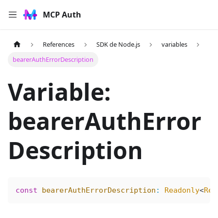
MCP Auth
References
SDK de Node.js
variables
bearerAuthErrorDescription
Variable:
bearerAuthError
Description
const
 bearerAuthErrorDescription
:
 Readonly
<
Rec