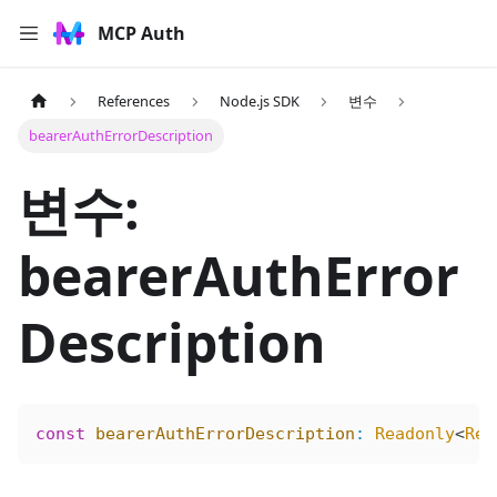
MCP Auth
References
Node.js SDK
변수
bearerAuthErrorDescription
변수:
bearerAuthError
Description
const
 bearerAuthErrorDescription
:
 Readonly
<
Rec