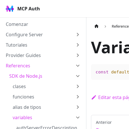
MCP Auth
Comenzar
Reference
Configure Server
Vari
Tutoriales
Provider Guides
References
const
 defaul
SDK de Node.js
clases
funciones
Editar esta pá
alias de tipos
variables
Anterior
authServerErrorDescription