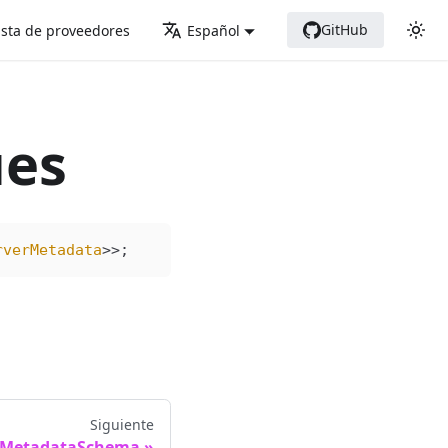
GitHub
ista de proveedores
Español
ues
rverMetadata
>>;
Siguiente
eMetadataSchema