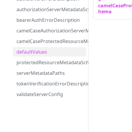
camelCasePro
authorizationServerMetadataSchema
hema
bearerAuthErrorDescription
camelCaseAuthorizationServerMetadataSchema
camelCaseProtectedResourceMetadataSchema
defaultValues
protectedResourceMetadataSchema
serverMetadataPaths
tokenVerificationErrorDescription
validateServerConfig