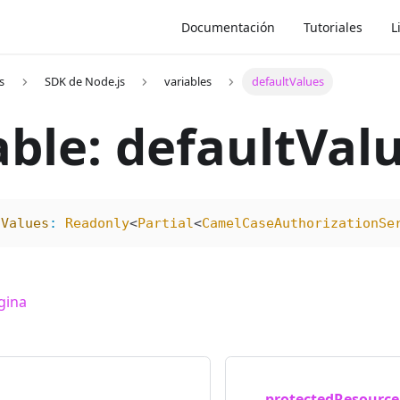
Documentación
Tutoriales
L
s
SDK de Node.js
variables
defaultValues
able: defaultVal
tValues
:
 Readonly
<
Partial
<
CamelCaseAuthorizationSe
gina
protectedResourc