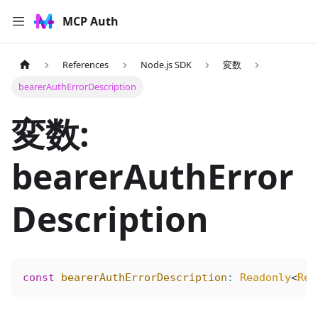
MCP Auth
References
Node.js SDK
変数
bearerAuthErrorDescription
変数:
bearerAuthError
Description
const
 bearerAuthErrorDescription
:
 Readonly
<
Rec