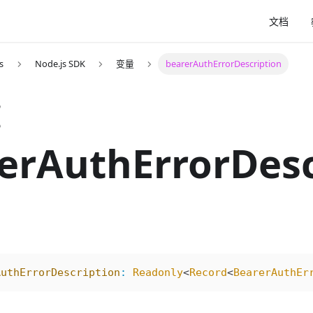
文档
s
Node.js SDK
变量
bearerAuthErrorDescription
：
erAuthErrorDesc
AuthErrorDescription
:
 Readonly
<
Record
<
BearerAuthEr