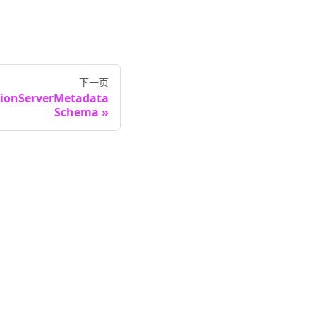
下一页
tionServerMetadata
Schema