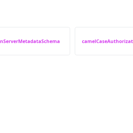
onServerMetadataSchema
camelCaseAuthoriza