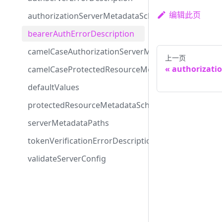
编辑此页
authorizationServerMetadataSchema
bearerAuthErrorDescription
camelCaseAuthorizationServerMetadataSchema
上一页
authorizati
camelCaseProtectedResourceMetadataSchema
defaultValues
protectedResourceMetadataSchema
serverMetadataPaths
tokenVerificationErrorDescription
validateServerConfig