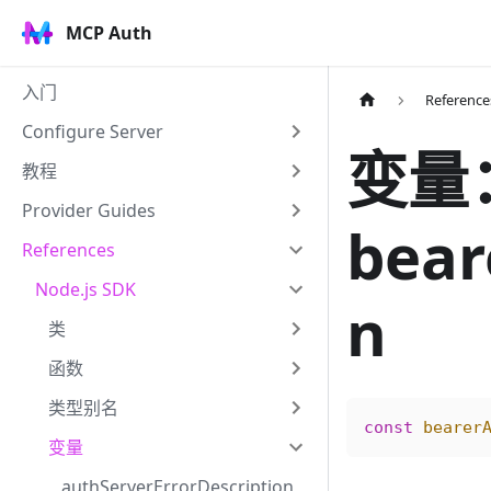
MCP Auth
入门
Reference
Configure Server
变量
教程
Provider Guides
bear
References
Node.js SDK
n
类
函数
类型别名
const
 bearer
变量
authServerErrorDescription