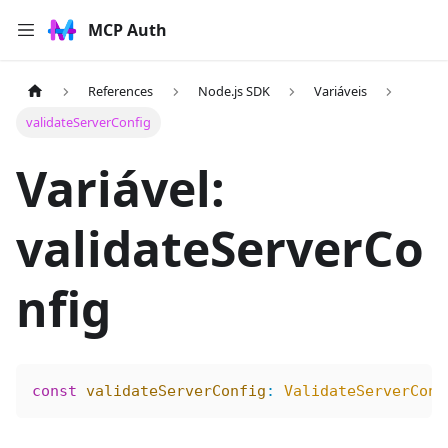
MCP Auth
References
Node.js SDK
Variáveis
validateServerConfig
Variável:
validateServerCo
nfig
const
 validateServerConfig
:
 ValidateServerConf