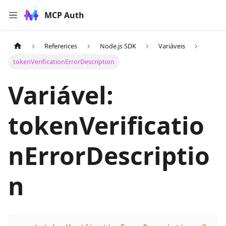
MCP Auth
References
Node.js SDK
Variáveis
tokenVerificationErrorDescription
Variável:
tokenVerificatio
nErrorDescriptio
n