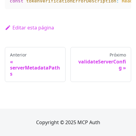
const
 tokenVerificationErrorDescription
:
 Reado
Editar esta página
Anterior
Próximo
validateServerConfi
serverMetadataPath
g
s
Copyright © 2025 MCP Auth