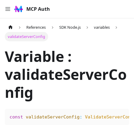
MCP Auth
References
SDK Node.js
variables
validateServerConfig
Variable :
validateServerCo
nfig
const
 validateServerConfig
:
 ValidateServerConf