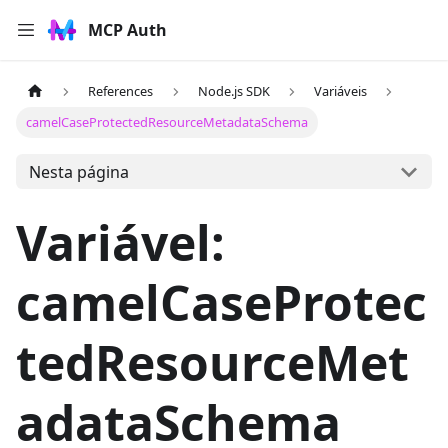
MCP Auth
References
Node.js SDK
Variáveis
camelCaseProtectedResourceMetadataSchema
Nesta página
Variável:
camelCaseProtec
tedResourceMet
adataSchema