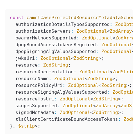
const
 camelCaseProtectedResourceMetadataSchema
  authorizationDetailsTypesSupported
:
 ZodOptio
  authorizationServers
:
 ZodOptional
<
ZodArray
<
Z
  bearerMethodsSupported
:
 ZodOptional
<
ZodArray
  dpopBoundAccessTokensRequired
:
 ZodOptional
<
Z
  dpopSigningAlgValuesSupported
:
 ZodOptional
<
Z
  jwksUri
:
 ZodOptional
<
ZodString
>;
  resource
:
 ZodString
;
  resourceDocumentation
:
 ZodOptional
<
ZodString
  resourceName
:
 ZodOptional
<
ZodString
>;
  resourcePolicyUri
:
 ZodOptional
<
ZodString
>;
  resourceSigningAlgValuesSupported
:
 ZodOption
  resourceTosUri
:
 ZodOptional
<
ZodString
>;
  scopesSupported
:
 ZodOptional
<
ZodArray
<
ZodStr
  signedMetadata
:
 ZodOptional
<
ZodString
>;
  tlsClientCertificateBoundAccessTokens
:
 ZodOp
}, 
$strip
>;