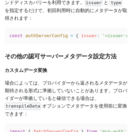
ンドディスカバリーを利用できます。
と
issuer
type
を指定するだけで、初回利用時に自動的にメタデータが取
得されます：
const
 authServerConfig
 =
 { 
issuer
:
 '<issuer-ur
その他の認可サーバーメタデータ設定方法
カスタムデータ変換
場合によっては、プロバイダーから返されるメタデータが
期待される形式に準拠していないことがあります。プロバ
イダーが準拠していると確信できる場合は、
オプションでメタデータを使用前に変換
transpileData
できます：
import
 { 
fetchServerConfig
 } 
from
 'mcp-auth'
;