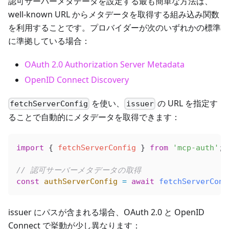
認可サーバーメタデータを設定する最も簡単な方法は、
well-known URL からメタデータを取得する組み込み関数
を利用することです。プロバイダーが次のいずれかの標準
に準拠している場合：
OAuth 2.0 Authorization Server Metadata
OpenID Connect Discovery
を使い、
の URL を指定す
fetchServerConfig
issuer
ることで自動的にメタデータを取得できます：
import
 { 
fetchServerConfig
 } 
from
 'mcp-auth'
;
// 認可サーバーメタデータの取得
const
 authServerConfig
 =
 await
 fetchServerConf
issuer にパスが含まれる場合、OAuth 2.0 と OpenID
Connect で挙動が少し異なります：