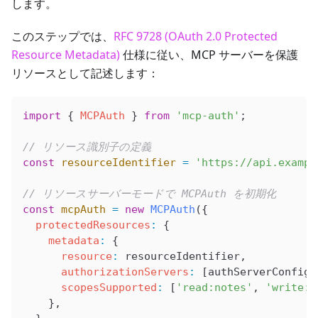
します。
このステップでは、
RFC 9728 (OAuth 2.0 Protected
Resource Metadata)
仕様に従い、MCP サーバーを保護
リソースとして記述します：
import
 { 
MCPAuth
 } 
from
 'mcp-auth'
;
// リソース識別子の定義
const
 resourceIdentifier
 =
 'https://api.exampl
// リソースサーバーモードで MCPAuth を初期化
const
 mcpAuth
 =
 new
 MCPAuth
({
  protectedResources
:
 {
    metadata
:
 {
      resource
:
 resourceIdentifier
,
      authorizationServers
:
 [
authServerConfig
]
      scopesSupported
:
 [
'read:notes'
, 
'write:n
    },