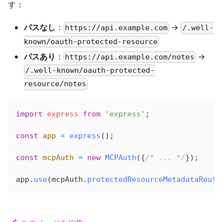
す：
パスなし
：
→
https://api.example.com
/.well-
known/oauth-protected-resource
パスあり
：
→
https://api.example.com/notes
/.well-known/oauth-protected-
resource/notes
import
 express
 from
 'express'
;
const
 app
 =
 express
();
const
 mcpAuth
 =
 new
 MCPAuth
({
/* ... */
});
app
.
use
(
mcpAuth
.
protectedResourceMetadataRoute