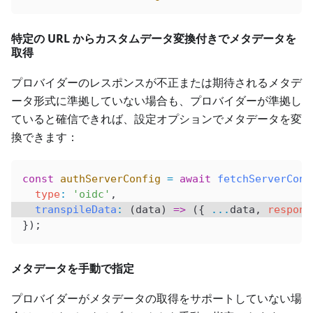
特定の URL からカスタムデータ変換付きでメタデータを
取得
プロバイダーのレスポンスが不正または期待されるメタデ
ータ形式に準拠していない場合も、プロバイダーが準拠し
ていると確信できれば、設定オプションでメタデータを変
換できます：
const
 authServerConfig
 =
 await
 fetchServerConf
  type
:
 'oidc'
,
  transpileData
:
 (
data
) 
=>
 ({ 
...
data
, 
respons
});
メタデータを手動で指定
プロバイダーがメタデータの取得をサポートしていない場