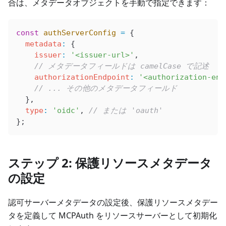
合は、メタデータオブジェクトを手動で指定できます：
const
 authServerConfig
 =
 {
  metadata
:
 {
    issuer
:
 '<issuer-url>'
,
    // メタデータフィールドは camelCase で記述
    authorizationEndpoint
:
 '<authorization-end
    // ... その他のメタデータフィールド
  },
  type
:
 'oidc'
, 
// または 'oauth'
};
ステップ 2: 保護リソースメタデータ
の設定
認可サーバーメタデータの設定後、保護リソースメタデー
タを定義して MCPAuth をリソースサーバーとして初期化