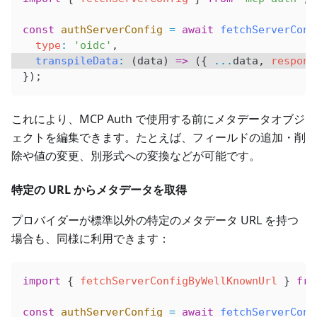
const
 authServerConfig
 =
 await
 fetchServerConf
  type
:
 'oidc'
,
  transpileData
:
 (
data
) 
=>
 ({ 
...
data
, 
respons
});
これにより、MCP Auth で使用する前にメタデータオブジ
ェクトを編集できます。たとえば、フィールドの追加・削
除や値の変更、別形式への変換などが可能です。
特定の URL からメタデータを取得
プロバイダーが標準以外の特定のメタデータ URL を持つ
場合も、同様に利用できます：
import
 { 
fetchServerConfigByWellKnownUrl
 } 
fro
const
 authServerConfig
 =
 await
 fetchServerConf