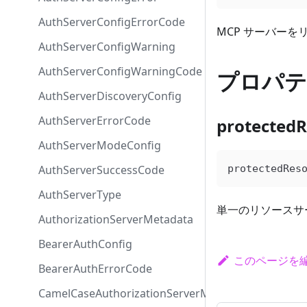
AuthServerConfigErrorCode
MCP サーバー
AuthServerConfigWarning
AuthServerConfigWarningCode
プロパテ
AuthServerDiscoveryConfig
AuthServerErrorCode
protected
AuthServerModeConfig
AuthServerSuccessCode
protectedRes
AuthServerType
単一のリソースサ
AuthorizationServerMetadata
BearerAuthConfig
このページを
BearerAuthErrorCode
CamelCaseAuthorizationServerMetadata