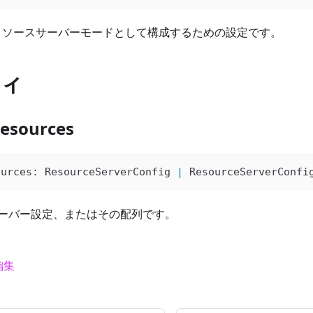
をリソースサーバーモードとして構成するための設定です。
ィ
Resources
ources
: 
ResourceServerConfig
 |
 ResourceServerConfi
ーバー設定、またはその配列です。
編集