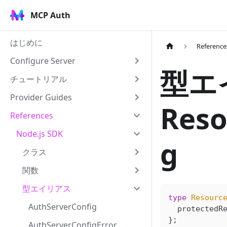
MCP Auth
はじめに
Reference
Configure Server
型エ
チュートリアル
Provider Guides
Reso
References
Node.js SDK
g
クラス
関数
型エイリアス
type
 Resourc
AuthServerConfig
  protectedR
};
AuthServerConfigError