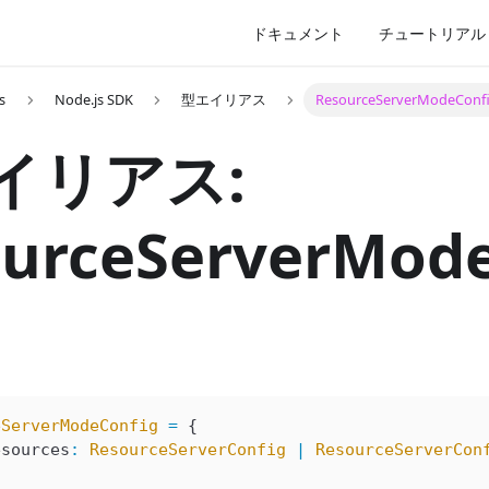
ドキュメント
チュートリアル
s
Node.js SDK
型エイリアス
ResourceServerModeConf
イリアス:
urceServerMode
eServerModeConfig
 =
 {
esources
:
 ResourceServerConfig
 |
 ResourceServerCon