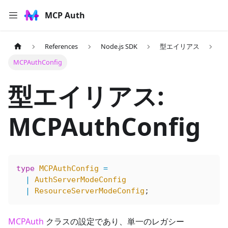
MCP Auth
References
Node.js SDK
型エイリアス
MCPAuthConfig
型エイリアス:
MCPAuthConfig
type
 MCPAuthConfig
 =
  |
 AuthServerModeConfig
  |
 ResourceServerModeConfig
;
MCPAuth
クラスの設定であり、単一のレガシー