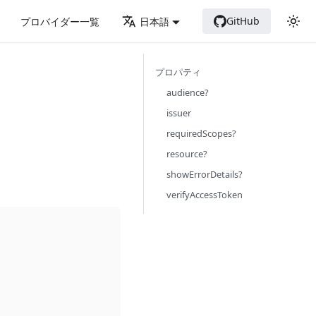
GitHub
プロバイダー一覧
日本語
プロパティ
audience?
issuer
requiredScopes?
resource?
showErrorDetails?
verifyAccessToken