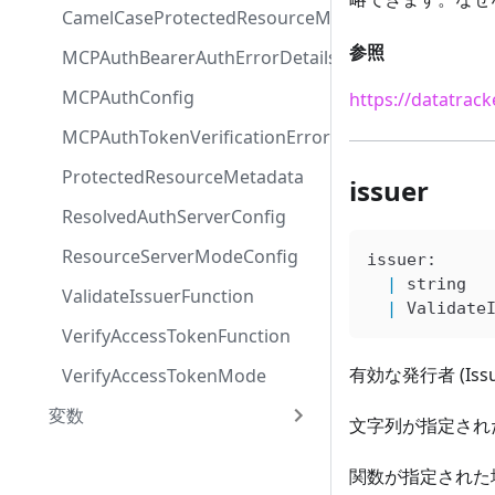
CamelCaseProtectedResourceMetadata
参照
MCPAuthBearerAuthErrorDetails
MCPAuthConfig
https://datatrack
MCPAuthTokenVerificationErrorCode
ProtectedResourceMetadata
issuer
ResolvedAuthServerConfig
ResourceServerModeConfig
issuer
: 
  |
 string
ValidateIssuerFunction
  |
 Validate
VerifyAccessTokenFunction
有効な発行者 (I
VerifyAccessTokenMode
変数
文字列が指定された
関数が指定された