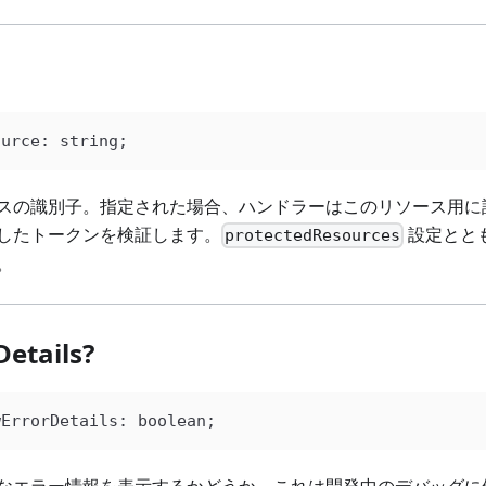
ource
: 
string
;
スの識別子。指定された場合、ハンドラーはこのリソース用に
したトークンを検証します。
設定とと
protectedResources
。
etails?
wErrorDetails
: 
boolean
;