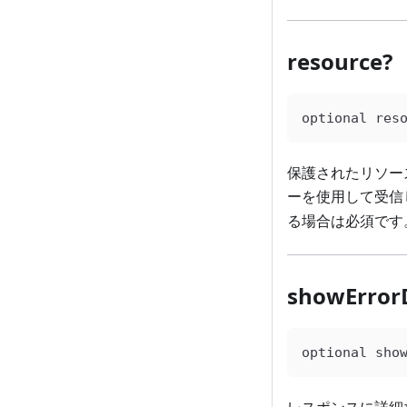
resource?
optional
 res
保護されたリソー
ーを使用して受信
る場合は必須です
showErrorD
optional
 sho