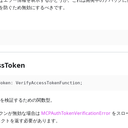
なエラー情報を表示するかどうか。これは開発中のデバッグに
を防ぐため無効にするべきです。
ssToken
Token
: 
VerifyAccessTokenFunction
;
ンを検証するための関数型。
クンが無効な場合は
MCPAuthTokenVerificationError
をスロ
ブジェクトを返す必要があります。