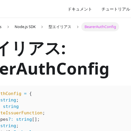
ドキュメント
チュートリアル
s
Node.js SDK
型エイリアス
BearerAuthConfig
イリアス:
erAuthConfig
uthConfig
 =
 {
 string
;
|
 string
ateIssuerFunction
;
opes
?
:
 string
[];
 string
;