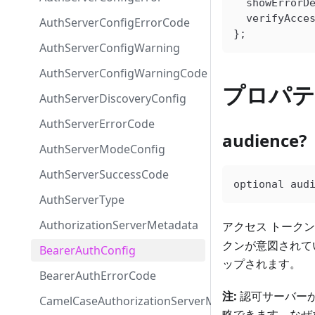
  showErrorD
  verifyAcce
AuthServerConfigErrorCode
};
AuthServerConfigWarning
AuthServerConfigWarningCode
プロパテ
AuthServerDiscoveryConfig
AuthServerErrorCode
audience?
AuthServerModeConfig
AuthServerSuccessCode
optional
 aud
AuthServerType
AuthorizationServerMetadata
アクセス トークン
クンが意図されてい
BearerAuthConfig
ップされます。
BearerAuthErrorCode
注:
認可サーバーが
CamelCaseAuthorizationServerMetadata
略できます。なぜ