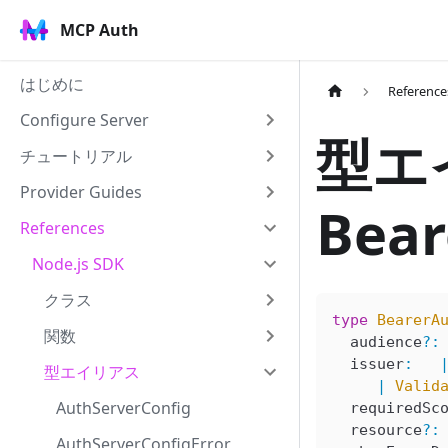
MCP Auth
はじめに
Reference
Configure Server
型エ
チュートリアル
Provider Guides
Bear
References
Node.js SDK
クラス
type
 BearerA
関数
  audience
?
:
  issuer
:
   
型エイリアス
     |
 Valid
AuthServerConfig
  requiredSc
  resource
?
:
AuthServerConfigError