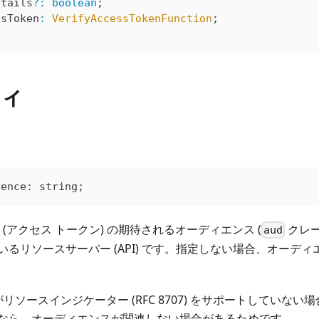
etails
?
:
 boolean
;
ssToken
:
 VerifyAccessTokenFunction
;
ィ
ience
: 
string
;
 (アクセス トークン) の期待されるオーディエンス (
クレー
aud
るリソースサーバー (API) です。指定しない場合、オーデ
リソースインジケーター (RFC 8707) をサポートしていな
なら、オーディエンスが関連しない場合があるためです。