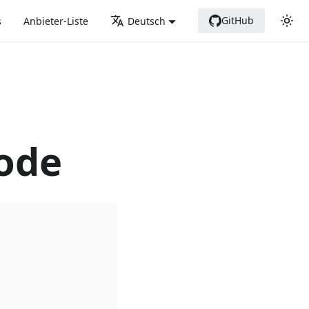
GitHub
s
Anbieter-Liste
Deutsch
ode