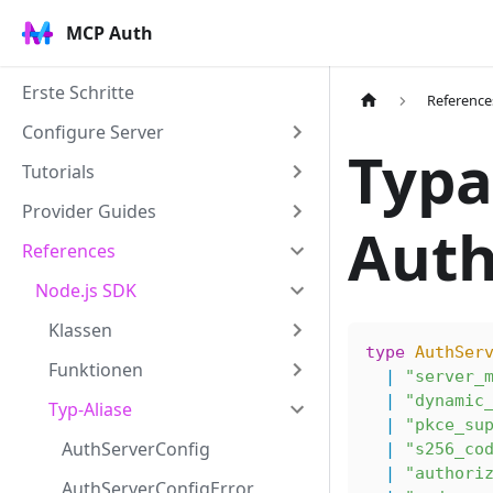
MCP Auth
Erste Schritte
Reference
Configure Server
Typa
Tutorials
Provider Guides
Auth
References
Node.js SDK
Klassen
type
 AuthSer
Funktionen
  |
 "server_
  |
 "dynamic
Typ-Aliase
  |
 "pkce_su
AuthServerConfig
  |
 "s256_co
  |
 "authori
AuthServerConfigError