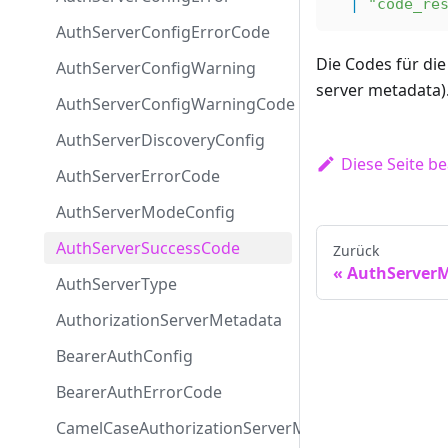
  |
 "code_re
AuthServerConfigErrorCode
Die Codes für die
AuthServerConfigWarning
server metadata)
AuthServerConfigWarningCode
AuthServerDiscoveryConfig
Diese Seite b
AuthServerErrorCode
AuthServerModeConfig
AuthServerSuccessCode
Zurück
AuthServer
AuthServerType
AuthorizationServerMetadata
BearerAuthConfig
BearerAuthErrorCode
CamelCaseAuthorizationServerMetadata