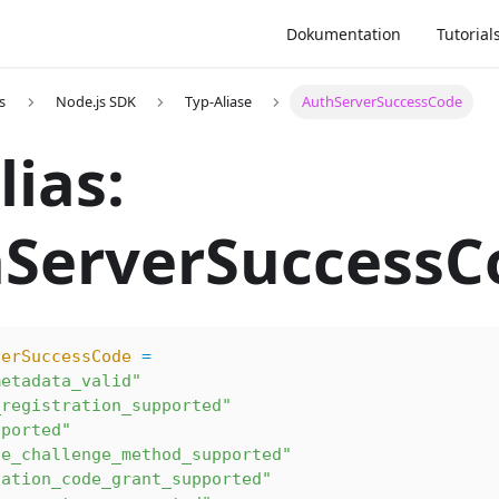
Dokumentation
Tutorial
s
Node.js SDK
Typ-Aliase
AuthServerSuccessCode
lias:
ServerSuccessC
verSuccessCode
 =
metadata_valid"
_registration_supported"
pported"
de_challenge_method_supported"
zation_code_grant_supported"