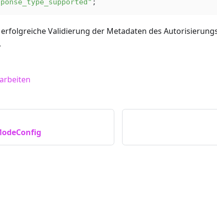
sponse_type_supported"
;
 erfolgreiche Validierung der Metadaten des Autorisierung
.
earbeiten
ModeConfig