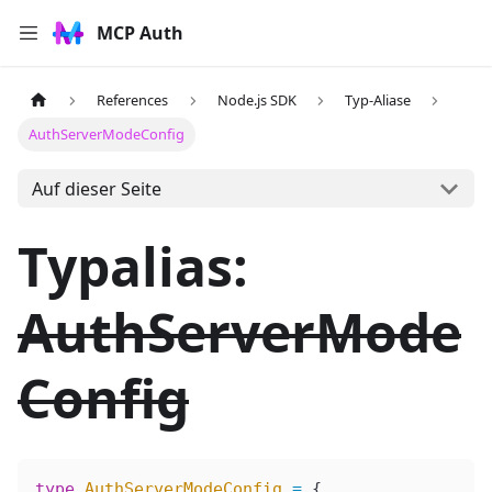
MCP Auth
References
Node.js SDK
Typ-Aliase
AuthServerModeConfig
Auf dieser Seite
Typalias:
AuthServerMode
Config
type
 AuthServerModeConfig
 =
 {