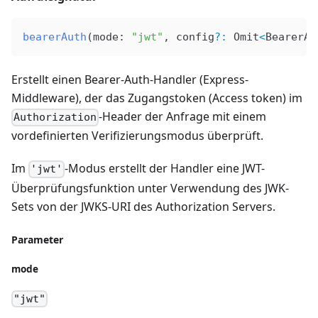
bearerAuth
(
mode
: 
"jwt"
, 
config
?:
 Omit
<
BearerAu
Erstellt einen Bearer-Auth-Handler (Express-
Middleware), der das Zugangstoken (Access token) im
-Header der Anfrage mit einem
Authorization
vordefinierten Verifizierungsmodus überprüft.
Im
-Modus erstellt der Handler eine JWT-
'jwt'
Überprüfungsfunktion unter Verwendung des JWK-
Sets von der JWKS-URI des Authorization Servers.
Parameter
mode
"jwt"