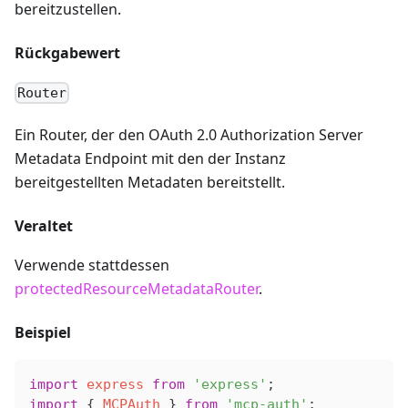
bereitzustellen.
Rückgabewert
Router
Ein Router, der den OAuth 2.0 Authorization Server
Metadata Endpoint mit den der Instanz
bereitgestellten Metadaten bereitstellt.
Veraltet
Verwende stattdessen
protectedResourceMetadataRouter
.
Beispiel
import
 express
 from
 'express'
;
import
 { 
MCPAuth
 } 
from
 'mcp-auth'
;