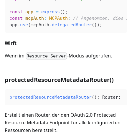
const
 app
 =
 express
();
const
 mcpAuth
:
 MCPAuth
; 
// Angenommen, dies is
app
.
use
(
mcpAuth
.
delegatedRouter
());
Wirft
Wenn im
-Modus aufgerufen.
Resource Server
protectedResourceMetadataRouter()
protectedResourceMetadataRouter
(): 
Router
;
Erstellt einen Router, der den OAuth 2.0 Protected
Resource Metadata Endpoint für alle konfigurierten
Ressourcen bereitstellt.