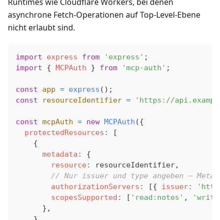
Runtimes wie Cloudflare Workers, bei denen
asynchrone Fetch-Operationen auf Top-Level-Ebene
nicht erlaubt sind.
import
 express
 from
 'express'
;
import
 { 
MCPAuth
 } 
from
 'mcp-auth'
;
const
 app
 =
 express
();
const
 resourceIdentifier
 =
 'https://api.exampl
const
 mcpAuth
 =
 new
 MCPAuth
({
  protectedResources
:
 [
    {
      metadata
:
 {
        resource
:
 resourceIdentifier
,
        // Nur issuer und type angeben – Metad
        authorizationServers
:
 [{ 
issuer
:
 'http
        scopesSupported
:
 [
'read:notes'
, 
'write
      },
    },