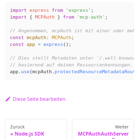
import
 express
 from
 'express'
;
import
 { 
MCPAuth
 } 
from
 'mcp-auth'
;
// Angenommen, mcpAuth ist mit einer oder mehr
const
 mcpAuth
:
 MCPAuth
;
const
 app
 =
 express
();
// Dies stellt Metadaten unter `/.well-known/o
// basierend auf deinen Ressourcenkennungen.
app
.
use
(
mcpAuth
.
protectedResourceMetadataRoute
Diese Seite bearbeiten
Zurück
Weiter
Node.js SDK
MCPAuthAuthServer