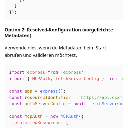
  ],
});
Option 2: Resolved-Konfiguration (vorgefetchte
Metadaten)
Verwende dies, wenn du Metadaten beim Start
abrufen und validieren möchtest.
import
 express
 from
 'express'
;
import
 { 
MCPAuth
, 
fetchServerConfig
 } 
from
 'mc
const
 app
 =
 express
();
const
 resourceIdentifier
 =
 'https://api.exampl
const
 authServerConfig
 =
 await
 fetchServerConf
const
 mcpAuth
 =
 new
 MCPAuth
({
  protectedResources
:
 [