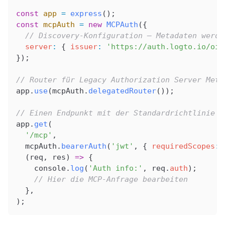
const
 app
 =
 express
();
const
 mcpAuth
 =
 new
 MCPAuth
({
  // Discovery-Konfiguration – Metadaten werde
  server
:
 { 
issuer
:
 'https://auth.logto.io/oid
});
// Router für Legacy Authorization Server Meta
app
.
use
(
mcpAuth
.
delegatedRouter
());
// Einen Endpunkt mit der Standardrichtlinie s
app
.
get
(
  '/mcp'
,
  mcpAuth
.
bearerAuth
(
'jwt'
, { 
requiredScopes
:
 
  (
req
, 
res
) 
=>
 {
    console
.
log
(
'Auth info:'
, 
req
.
auth
);
    // Hier die MCP-Anfrage bearbeiten
  },
);