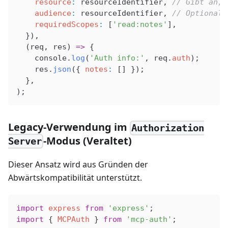
    resource
:
 resourceIdentifier
, 
// Gibt an, 
    audience
:
 resourceIdentifier
, 
// Optional:
    requiredScopes
:
 [
'read:notes'
],
  }),
  (
req
, 
res
) 
=>
 {
    console
.
log
(
'Auth info:'
, 
req
.
auth
);
    res
.
json
({ 
notes
:
 [] });
  },
);
Legacy-Verwendung im
Authorization
-Modus (Veraltet)
Server
Dieser Ansatz wird aus Gründen der
Abwärtskompatibilität unterstützt.
import
 express
 from
 'express'
;
import
 { 
MCPAuth
 } 
from
 'mcp-auth'
;