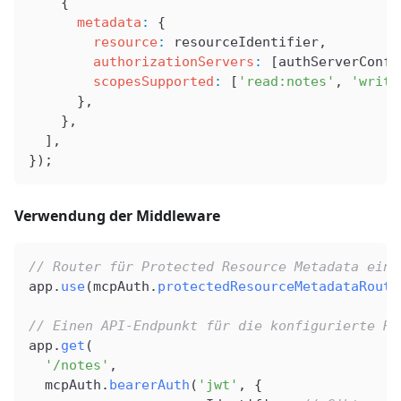
    {
      metadata
:
 {
        resource
:
 resourceIdentifier
,
        authorizationServers
:
 [
authServerConfi
        scopesSupported
:
 [
'read:notes'
, 
'write
      },
    },
  ],
});
Verwendung der Middleware
// Router für Protected Resource Metadata einb
app
.
use
(
mcpAuth
.
protectedResourceMetadataRoute
// Einen API-Endpunkt für die konfigurierte Re
app
.
get
(
  '/notes'
,
  mcpAuth
.
bearerAuth
(
'jwt'
, {