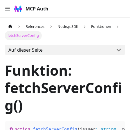
MCP Auth
References
Node.js SDK
Funktionen
fetchServerConfig
Auf dieser Seite
Funktion:
fetchServerConfi
g()
function
 fetchServerConfig
(
issuer
:
 string
, 
con