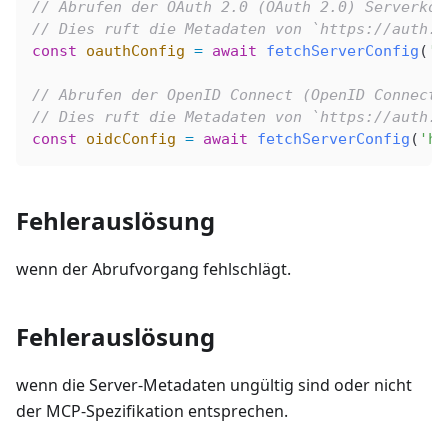
// Abrufen der OAuth 2.0 (OAuth 2.0) Serverkon
// Dies ruft die Metadaten von `https://auth.l
const
 oauthConfig
 =
 await
 fetchServerConfig
(
'h
// Abrufen der OpenID Connect (OpenID Connect)
// Dies ruft die Metadaten von `https://auth.l
const
 oidcConfig
 =
 await
 fetchServerConfig
(
'ht
Fehlerauslösung
wenn der Abrufvorgang fehlschlägt.
Fehlerauslösung
wenn die Server-Metadaten ungültig sind oder nicht
der MCP-Spezifikation entsprechen.