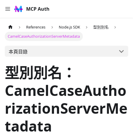
MCP Auth
References
Node.js SDK
型別別名
CamelCaseAuthorizationServerMetadata
本頁目錄
型別別名：
CamelCaseAutho
rizationServerMe
tadata