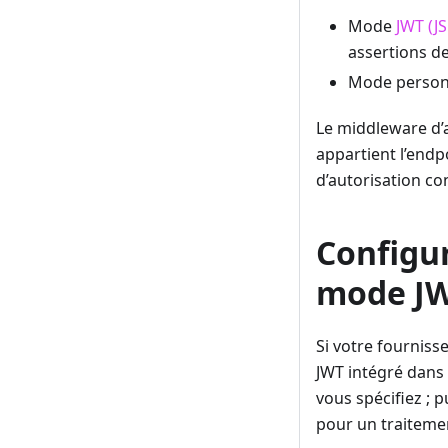
Mode
JWT (J
assertions de
Mode personn
Le middleware d’a
appartient l’endp
d’autorisation co
Configur
mode J
Si votre fourniss
JWT intégré dans M
vous spécifiez ; p
pour un traiteme