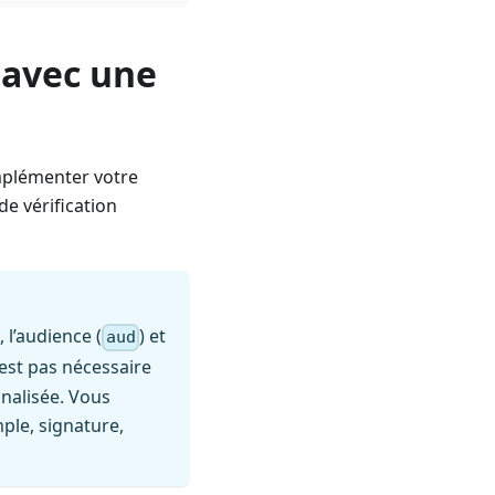
 avec une
implémenter votre
e vérification
), l’audience (
) et
aud
n’est pas nécessaire
nnalisée. Vous
mple, signature,