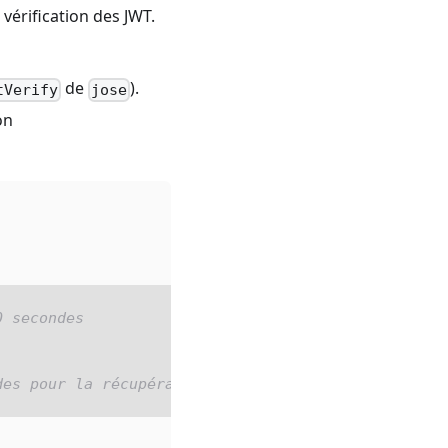
 vérification des JWT.
de
).
tVerify
jose
on
0 secondes
des pour la récupération du jeu JWT distant