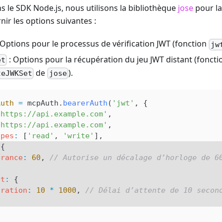
s le SDK Node.js, nous utilisons la bibliothèque
jose
pour la
ir les options suivantes :
 Options pour le processus de vérification JWT (fonction
jw
: Options pour la récupération du jeu JWT distant (foncti
et
de
).
teJWKSet
jose
Auth
 =
 mcpAuth
.
bearerAuth
(
'jwt'
, {
'https://api.example.com'
,
'https://api.example.com'
,
opes
:
 [
'read'
, 
'write'
],
 {
erance
:
 60
, 
// Autorise un décalage d’horloge de 6
et
:
 {
uration
:
 10
 *
 1000
, 
// Délai d’attente de 10 secon