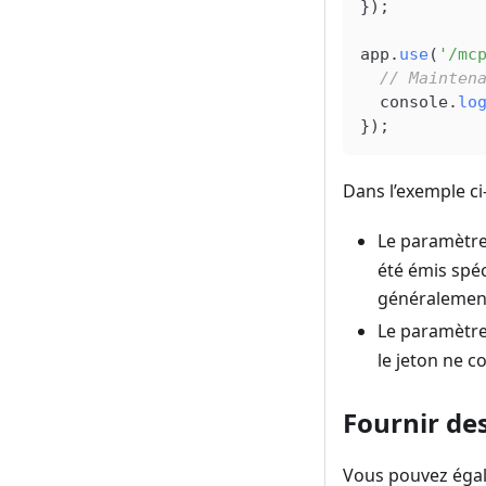
});
app
.
use
(
'/mc
  // Mainten
  console
.
lo
});
Dans l’exemple ci
Le paramètr
été émis spéc
généralement
Le paramètr
le jeton ne c
Fournir des
Vous pouvez égale