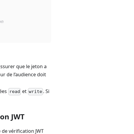
on
ssurer que le jeton a
ur de l’audience doit
tées
et
. Si
read
write
ion JWT
de vérification JWT