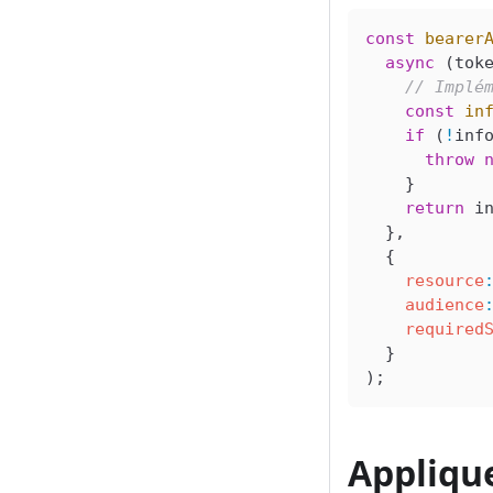
const
 bearer
  async
 (
tok
    // Implé
    const
 in
    if
 (
!
inf
      throw
 
    }
    return
 i
  },
  {
    resource
    audience
    required
  }
);
Applique