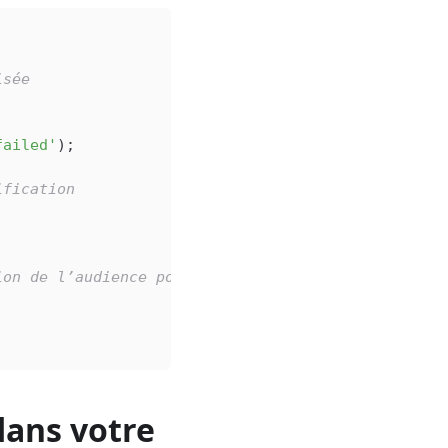
isée
failed'
);
ification
ion de l’audience pour la sécurité
dans votre