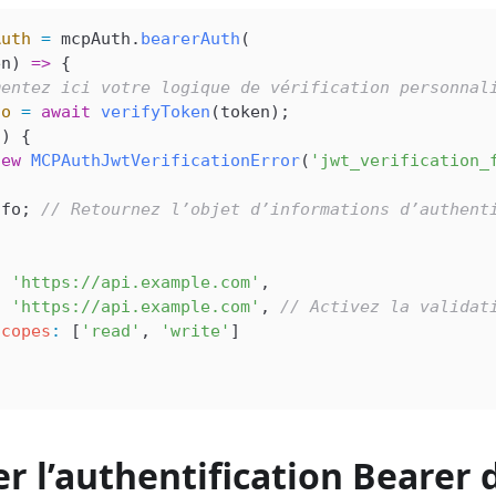
Auth
 =
 mcpAuth
.
bearerAuth
(
en
) 
=>
 {
mentez ici votre logique de vérification personnal
fo
 =
 await
 verifyToken
(
token
);
o
) {
new
 MCPAuthJwtVerificationError
(
'jwt_verification_
nfo
; 
// Retournez l’objet d’informations d’authent
:
 'https://api.example.com'
,
:
 'https://api.example.com'
, 
// Activez la validat
Scopes
:
 [
'read'
, 
'write'
]
r l’authentification Bearer 