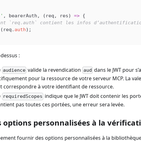
p'
, 
bearerAuth
, (
req
, 
res
) 
=>
 {
ant `req.auth` contient les infos d’authentificati
g
(
req
.
auth
);
-dessus :
e
valide la revendication
dans le JWT pour s’a
audience
aud
ifiquement pour la ressource de votre serveur MCP. La vale
 correspondre à votre identifiant de ressource.
e
indique que le JWT doit contenir les por
requiredScopes
ontient pas toutes ces portées, une erreur sera levée.
 options personnalisées à la vérificat
ment fournir des options personnalisées à la bibliothèque 