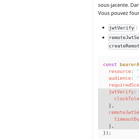
sous-jacente. Dan
Vous pouvez fourn
:
jwtVerify
remoteJwtS
createRemo
const
 bearer
  resource
:
 
  audience
:
 
  requiredSc
  jwtVerify
:
    clockTol
  },
  remoteJwtS
    timeoutD
  },
});