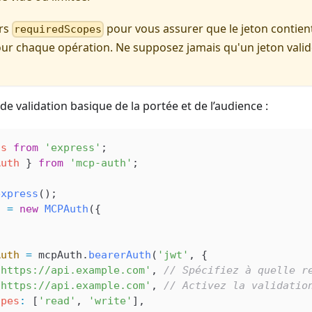
urs
pour vous assurer que le jeton contien
requiredScopes
ur chaque opération. Ne supposez jamais qu'un jeton valid
de validation basique de la portée et de l’audience :
ss
 from
 'express'
;
Auth
 } 
from
 'mcp-auth'
;
express
();
h
 =
 new
 MCPAuth
({
Auth
 =
 mcpAuth
.
bearerAuth
(
'jwt'
, {
'https://api.example.com'
, 
// Spécifiez à quelle r
'https://api.example.com'
, 
// Activez la validatio
opes
:
 [
'read'
, 
'write'
],