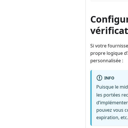
Configur
vérifica
Si votre fourniss
propre logique d’
personnalisée :
INFO
Puisque le mid
les portées req
d’implémenter 
pouvez vous con
expiration, etc