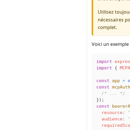
Utilisez toujo
nécessaires po
complet.
Voici un exemple 
import
 expre
import
 { 
MCP
const
 app
 =
 
const
 mcpAut
  /* ... */
});
const
 bearer
  resource
:
 
  audience
:
 
  requiredSc