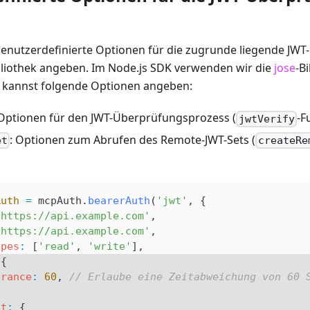
enutzerdefinierte Optionen für die zugrunde liegende JWT-
iothek angeben. Im Node.js SDK verwenden wir die
jose
-B
 kannst folgende Optionen angeben:
 Optionen für den JWT-Überprüfungsprozess (
-F
jwtVerify
: Optionen zum Abrufen des Remote-JWT-Sets (
et
createRe
Auth
 =
 mcpAuth
.
bearerAuth
(
'jwt'
, {
'https://api.example.com'
,
'https://api.example.com'
,
opes
:
 [
'read'
, 
'write'
],
 {
erance
:
 60
, 
// Erlaube eine Zeitabweichung von 60 
et
:
 {