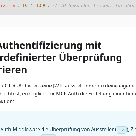
uration
:
 10
 *
 1000
, 
// 10 Sekunden Timeout für das
Authentifizierung mit
rdefinierter Überprüfung
rieren
/ OIDC-Anbieter keine JWTs ausstellt oder du deine eigene
öchtest, ermöglicht dir MCP Auth die Erstellung einer ben
ktion:
-Auth-Middleware die Überprüfung von Aussteller (
), Z
iss