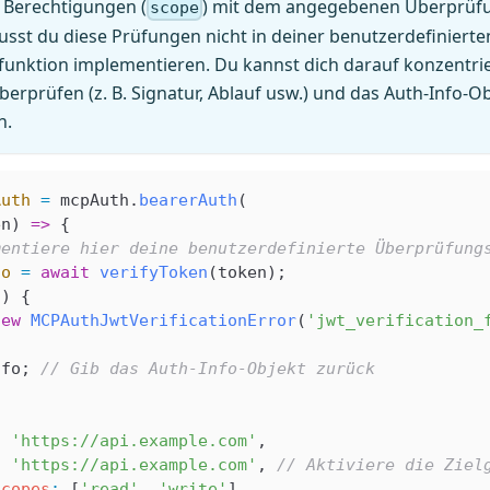
 Berechtigungen (
) mit dem angegebenen Überprüf
scope
sst du diese Prüfungen nicht in deiner benutzerdefinierte
unktion implementieren. Du kannst dich darauf konzentrie
überprüfen (z. B. Signatur, Ablauf usw.) und das Auth-Info-O
n.
Auth
 =
 mcpAuth
.
bearerAuth
(
en
) 
=>
 {
mentiere hier deine benutzerdefinierte Überprüfung
fo
 =
 await
 verifyToken
(
token
);
o
) {
new
 MCPAuthJwtVerificationError
(
'jwt_verification_
nfo
; 
// Gib das Auth-Info-Objekt zurück
:
 'https://api.example.com'
,
:
 'https://api.example.com'
, 
// Aktiviere die Ziel
Scopes
:
 [
'read'
, 
'write'
]