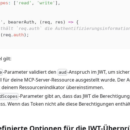
opes
:
 [
'read'
, 
'write'
],
p'
, 
bearerAuth
, (
req
, 
res
) 
=>
 {
nthält `req.auth` die Authentifizierungsinformatio
g
(
req
.
auth
);
 gilt:
-Parameter validiert den
-Anspruch im JWT, um sicher
e
aud
ll für deine MCP-Server-Ressource ausgestellt wurde. Der A
t deinem Ressourcenindikator übereinstimmen.
-Parameter gibt an, dass das JWT die Berechtigun
dScopes
ss. Wenn das Token nicht alle diese Berechtigungen enthält,
finierte Optionen für die JWT-Überpr