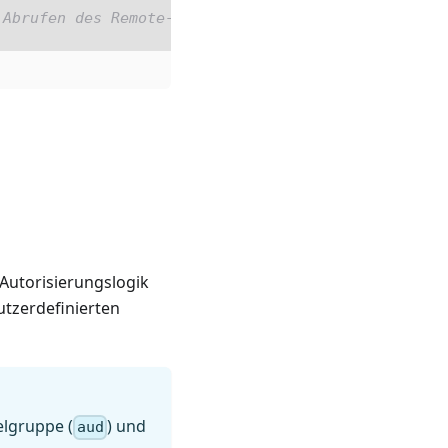
 Abrufen des Remote-JWT-Sets
 Autorisierungslogik
utzerdefinierten
ielgruppe (
) und
aud