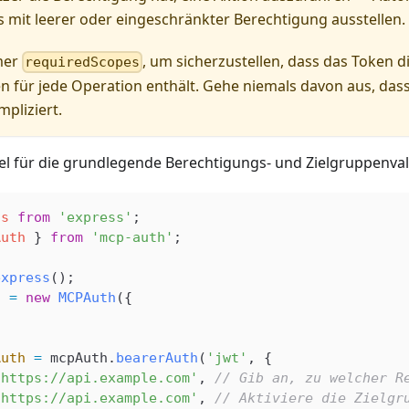
mit leerer oder eingeschränkter Berechtigung ausstellen.
mer
, um sicherzustellen, dass das Token 
requiredScopes
 für jede Operation enthält. Gehe niemals davon aus, dass
mpliziert.
piel für die grundlegende Berechtigungs- und Zielgruppenval
ss
 from
 'express'
;
Auth
 } 
from
 'mcp-auth'
;
express
();
h
 =
 new
 MCPAuth
({
Auth
 =
 mcpAuth
.
bearerAuth
(
'jwt'
, {
'https://api.example.com'
, 
// Gib an, zu welcher R
'https://api.example.com'
, 
// Aktiviere die Zielgr