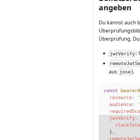
angeben
Du kannst auch b
Überprüfungsbibl
Überprüfung. Du
:
jwtVerify
remoteJwtS
aus
).
jose
const
 bearer
  resource
:
 
  audience
:
 
  requiredSc
  jwtVerify
:
    clockTol
  },
  remoteJwtS