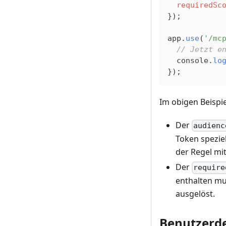
  requiredSc
});
app
.
use
(
'/mc
  // Jetzt e
  console
.
lo
});
Im obigen Beispiel
Der
audienc
Token spezie
der Regel mi
Der
require
enthalten mu
ausgelöst.
Benutzerde