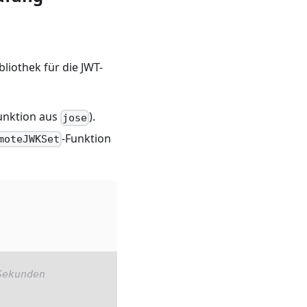
ibliothek für die JWT-
unktion aus
).
jose
-Funktion
moteJWKSet
Sekunden