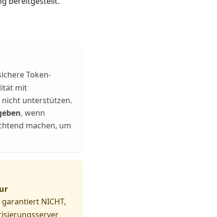
 bereitgestellt.
sichere Token-
ität mit
nicht unterstützen.
geben
, wenn
lichtend machen, um
ur
garantiert NICHT,
risierungsserver