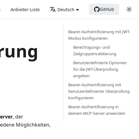
GitHub
s
Anbieter-Liste
Deutsch
Bearer-Authentifizierung mit JWT-
Modus konfigurieren
erung
Berechtigungs- und
Zielgruppenvalidierung
Benutzerdefinierte Optionen
für die JWT-Überprüfung
angeben
Bearer-Authentifizierung mit
benutzerdefinierter Überprüfung
konfigurieren
Bearer-Authentifizierung in
deinem MCP-Server anwenden
erver
, der
iedene Möglichkeiten,