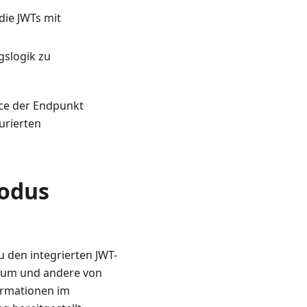
die JWTs mit
gslogik zu
rce der Endpunkt
urierten
Modus
u den integrierten JWT-
atum und andere von
ormationen im