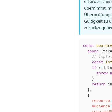
erforderlichen
übernimmt, mu
Überprüfungsf
Gültigkeit zu 
zurückzugebe
const
 bearer
  async
 (
tok
    // Imple
    const
 in
    if
 (
!
inf
      throw
 
    }
    return
 i
  },
  {
    resource
    audience
    required