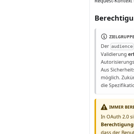
Request-Kontext 
Berechtigu
ZIELGRUPP
Der
audience
Validierung
er
Autorisierungs
Aus Sicherhei
möglich. Zukü
die Spezifikati
IMMER BER
In OAuth 2.0 s
Berechtigung
dass der Benut