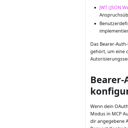
JWT (JSON W
Anspruchsübe
Benutzerdefin
implementier
Das Bearer-Auth-
gehört, um eine
Autorisierungsse
Bearer-
konfigu
Wenn dein OAuth /
Modus in MCP Aut
dir angegebene A