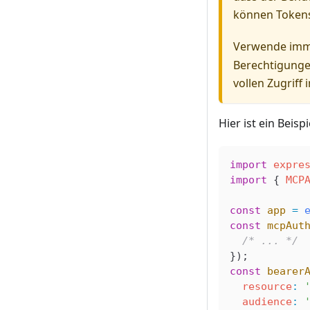
können Tokens 
Verwende im
Berechtigungen
vollen Zugriff i
Hier ist ein Beis
import
 expre
import
 { 
MCP
const
 app
 =
 
const
 mcpAut
  /* ... */
});
const
 bearer
  resource
:
 
  audience
:
 