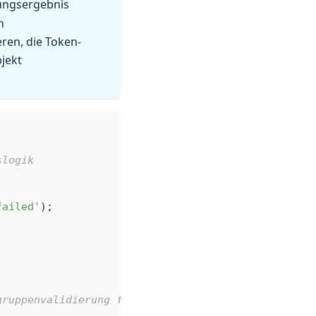
ungsergebnis
n
ren, die Token-
bjekt
slogik
failed'
);
gruppenvalidierung für Sicherheit