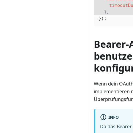
    timeoutD
  },
});
Bearer-
benutze
konfigu
Wenn dein OAuth 
implementieren m
Überprüfungsfun
INFO
Da das Bearer