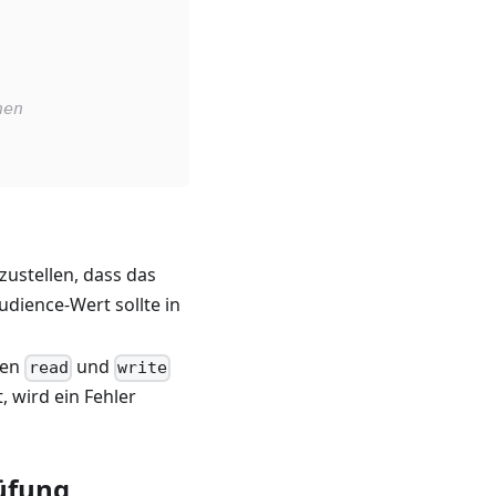
nen
zustellen, dass das
udience-Wert sollte in
gen
und
read
write
 wird ein Fehler
üfung