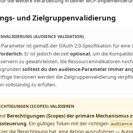
für die weitere Verarbeitung in deiner MCP-Implementierung
ngs- und Zielgruppenvalidierung
ENVALIDIERUNG (AUDIENCE VALIDATION)
-Parameter ist gemäß der OAuth 2.0-Spezifikation für eine 
forderlich
. Er ist jedoch derzeit
optional
, um die Kompatibil
servern zu gewährleisten, die Ressourcenindikatoren noch 
tsgründen
solltest du den audience-Parameter immer an
nftige Versionen werden die Zielgruppenvalidierung verpf
on vollständig zu erfüllen.
ECHTIGUNGEN (SCOPES) VALIDIEREN
ind
Berechtigungen (Scopes) der primäre Mechanismus z
ssteuerung
. Ein gültiges Token mit der richtigen
audience
zer die Berechtigung hat, eine Aktion auszuführen — Auto