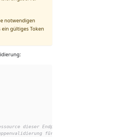
die notwendigen
 ein gültiges Token
idierung:
essource dieser Endpunkt gehört
uppenvalidierung für Sicherheit