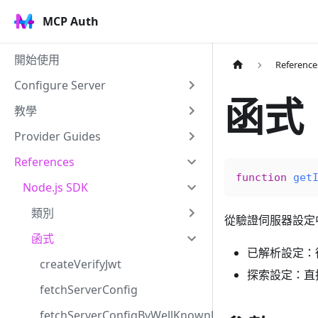
MCP Auth
開始使用
Reference
Configure Server
函式：
教學
Provider Guides
References
function
 get
Node.js SDK
類別
從驗證伺服器設定中取得
函式
已解析設定：
createVerifyJwt
探索設定：直
fetchServerConfig
fetchServerConfigByWellKnownUrl