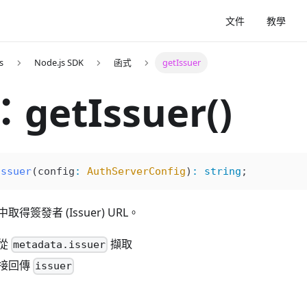
文件
教學
s
Node.js SDK
函式
getIssuer
getIssuer()
Issuer
(
config
:
 AuthServerConfig
)
:
 string
;
簽發者 (Issuer) URL。
從
擷取
metadata.issuer
接回傳
issuer