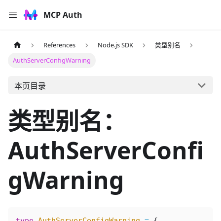
MCP Auth
References
Node.js SDK
类型别名
AuthServerConfigWarning
本页目录
类型别名：
AuthServerConfi
gWarning
type
 AuthServerConfigWarning
 =
 {