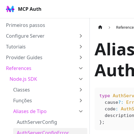
MCP Auth
Primeiros passos
Reference
Configure Server
Alias
Tutoriais
Provider Guides
Auth
References
Node.js SDK
Classes
type
 AuthSer
Funções
  cause
?
:
 Er
  code
:
 Auth
Aliases de Tipo
  descriptio
AuthServerConfig
};
AuthServerConfigError