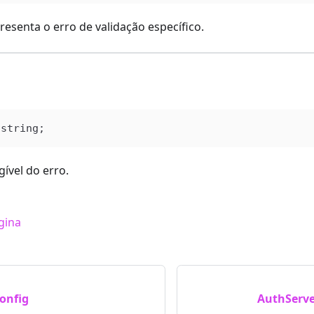
esenta o erro de validação específico.
n
 
string
;
ível do erro.
gina
onfig
AuthServe