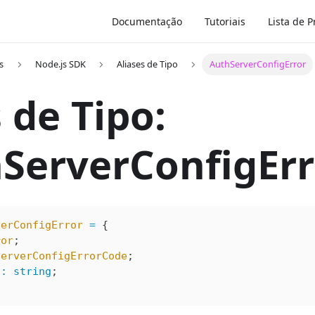
Documentação
Tutoriais
Lista de 
s
Node.js SDK
Aliases de Tipo
AuthServerConfigError
 de Tipo:
ServerConfigErr
verConfigError
 =
 {
ror
;
ServerConfigErrorCode
;
n
:
 string
;