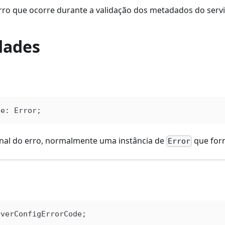
ro que ocorre durante a validação dos metadados do servi
dades
se
: 
Error
;
nal do erro, normalmente uma instância de
que forn
Error
rverConfigErrorCode
;