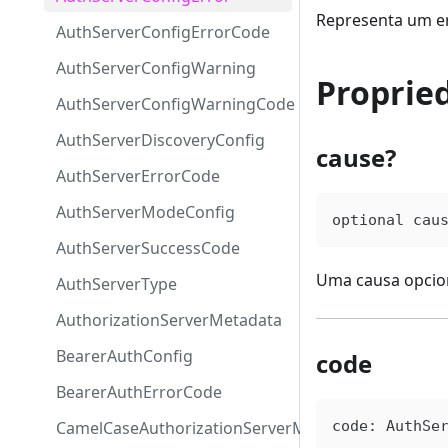
Representa um er
AuthServerConfigErrorCode
AuthServerConfigWarning
Proprie
AuthServerConfigWarningCode
AuthServerDiscoveryConfig
cause?
AuthServerErrorCode
AuthServerModeConfig
optional
 cau
AuthServerSuccessCode
Uma causa opcio
AuthServerType
AuthorizationServerMetadata
BearerAuthConfig
code
BearerAuthErrorCode
CamelCaseAuthorizationServerMetadata
code
: 
AuthSe