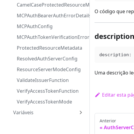
CamelCaseProtectedResourceMetadata
O código que repr
MCPAuthBearerAuthErrorDetails
MCPAuthConfig
descriptio
MCPAuthTokenVerificationErrorCode
ProtectedResourceMetadata
description
:
ResolvedAuthServerConfig
ResourceServerModeConfig
Uma descrição leg
ValidateIssuerFunction
VerifyAccessTokenFunction
Editar esta pá
VerifyAccessTokenMode
Variáveis
Anterior
AuthServerC