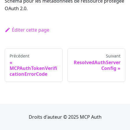
Schéma pour les métadonnées de ressource protégée
OAuth 2.0.
Éditer cette page
Précédent
Suivant
ResolvedAuthServer
MCPAuthTokenVerifi
Config
cationErrorCode
Droits d'auteur © 2025 MCP Auth