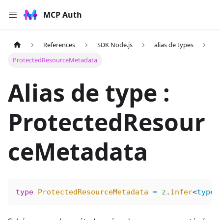
MCP Auth
References
SDK Node.js
alias de types
ProtectedResourceMetadata
Alias de type :
ProtectedResour
ceMetadata
type
 ProtectedResourceMetadata
 =
 z
.
infer
<
typeo